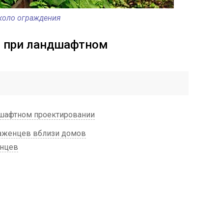
коло ограждения
 при ландшафтном
шафтном проектировании
саженцев вблизи домов
енцев